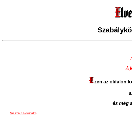
Szabálykö
A j
zen az oldalon fo
a
és még s
Vissza a Főoldalra